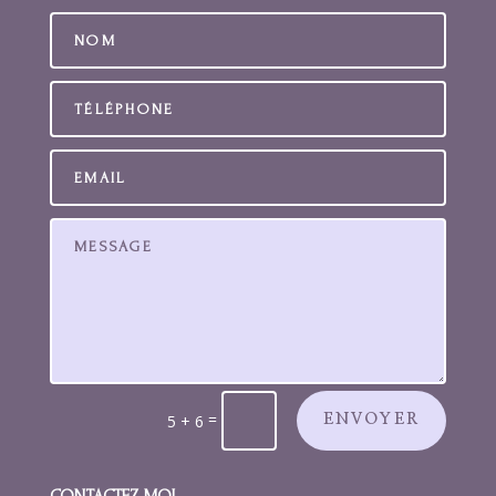
=
5 + 6
ENVOYER
CONTACTEZ-MOI